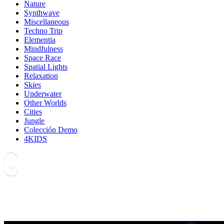
Nature
Synthwave
Miscellaneous
Techno Trip
Elementia
Mindfulness
Space Race
Spatial Lights
Relaxation
Skies
Underwater
Other Worlds
Cities
Jungle
Colección Demo
4KIDS
Techno Trip
Ondas eléctricas.