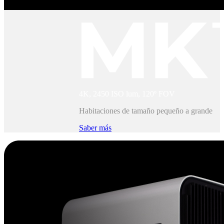
4K, 2450 ISO lum, 120º FOV
Habitaciones de tamaño pequeño a grande
Saber más