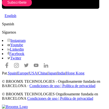
English
Spanish
Síguenos
Instagram
Youtube
Linkedin
Facebook
Twitter
Pat.
Spain
|
Europe
|
USA
|
China
|
Japan
|
India
|
Hong Kong
© BROOMX TECHNOLOGIES -
Orgullosamente fundada en
BARCELONA ·
Condiciones de uso
|
Política de privacidad
© BROOMX TECHNOLOGIES
Orgullosamente fundada en
BARCELONA
Condiciones de uso
|
Política de privacidad