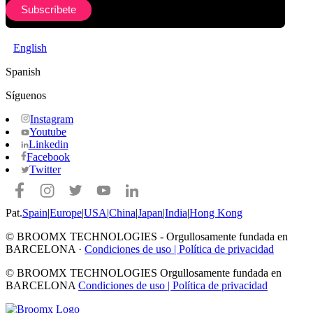
English
Spanish
Síguenos
Instagram
Youtube
Linkedin
Facebook
Twitter
Pat.
Spain
|
Europe
|
USA
|
China
|
Japan
|
India
|
Hong Kong
© BROOMX TECHNOLOGIES -
Orgullosamente fundada en
BARCELONA ·
Condiciones de uso
|
Política de privacidad
© BROOMX TECHNOLOGIES
Orgullosamente fundada en
BARCELONA
Condiciones de uso
|
Política de privacidad